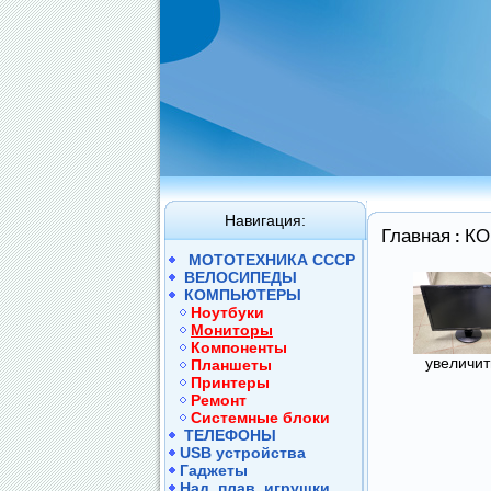
Навигация:
Главная
К
:
МОТОТЕХНИКА СССР
ВЕЛОСИПЕДЫ
КОМПЬЮТЕРЫ
Hоутбуки
Mониторы
Компоненты
увеличить
Планшеты
Принтеры
Ремонт
Системные блоки
ТЕЛЕФОНЫ
USB устройства
Гаджеты
Над. плав. игрушки