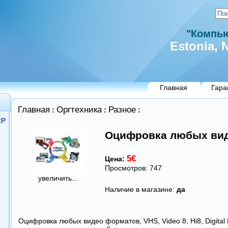
"Компью
Estonia, N
Главная
Гара
Главная
Оргтехника
Разное
:
:
:
СР
Оцифровка любых вид
5€
Цена:
Просмотров: 747
увеличить...
Наличие в магазине:
да
Оцифровка любых видео форматов, VHS, Video 8, Hi8, Digital 