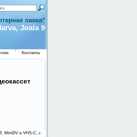
терная лавка"
arva, Joala 9
нтии
Контакты
еокассет
8, MiniDV и VHS-C, с