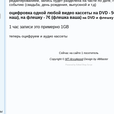
редактированием, запись будет разделена на части по дате, 
событию (свадьба, день рождения, выпускной и т.д)
оцифровка одной любой видео кассеты на DVD - 5
наш), на флешку - 7€ (флешка ваша)
на DVD и флешку 
1 час записи это примерно 1GB
теперь оцифруем и аудио кассеты
Сейчас на сайте
1 посетитель
Copyright ©
MT-Arvutipood
Design by AlMaster
Powered by Edited Shop-Script
ры