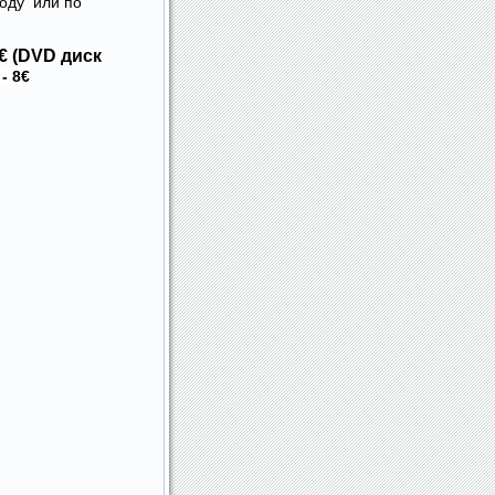
году или по
€ (DVD диск
- 8€