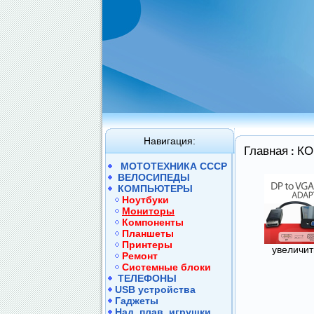
Навигация:
Главная
К
:
МОТОТЕХНИКА СССР
ВЕЛОСИПЕДЫ
КОМПЬЮТЕРЫ
Hоутбуки
Mониторы
Компоненты
Планшеты
Принтеры
увеличить
Ремонт
Системные блоки
ТЕЛЕФОНЫ
USB устройства
Гаджеты
Над. плав. игрушки