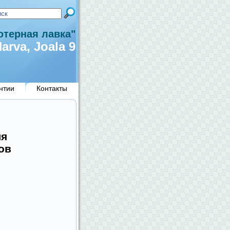
терная лавка"
arva, Joala 9
нтии
Контакты
ля
ов