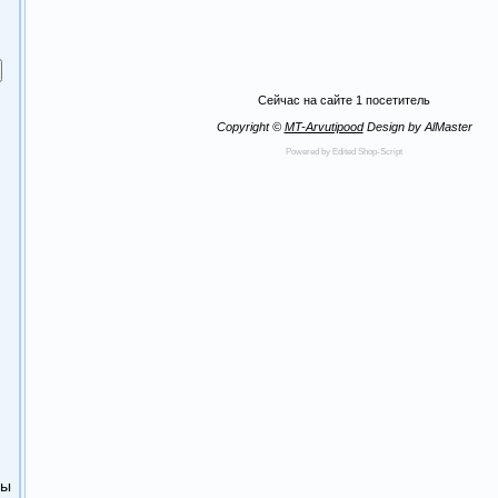
Сейчас на сайте
1 посетитель
Copyright ©
MT-Arvutipood
Design by AlMaster
Powered by Edited Shop-Script
ры