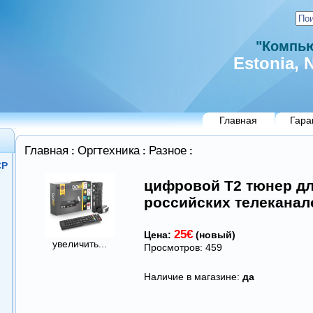
"Компью
Estonia, N
Главная
Гара
Главная
Оргтехника
Разное
:
:
:
СР
цифровой Т2 тюнер д
российских телеканал
25€
Цена:
(новый)
увеличить...
Просмотров: 459
Наличие в магазине:
да