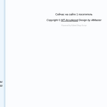
Сейчас на сайте
1 посетитель
Copyright ©
MT-Arvutipood
Design by AlMaster
Powered by Edited Shop-Script
ры
аш