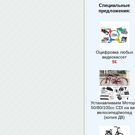
Специальные
предложения:
Оцифровка любых
видеокассет
5€
Устанавливаем Мото
50/80/100сс CDI на в
велосипед/мопед
(копия Д8)