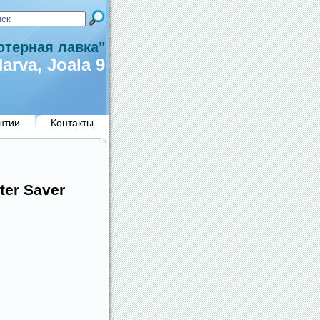
терная лавка"
arva, Joala 9
нтии
Контакты
er Saver