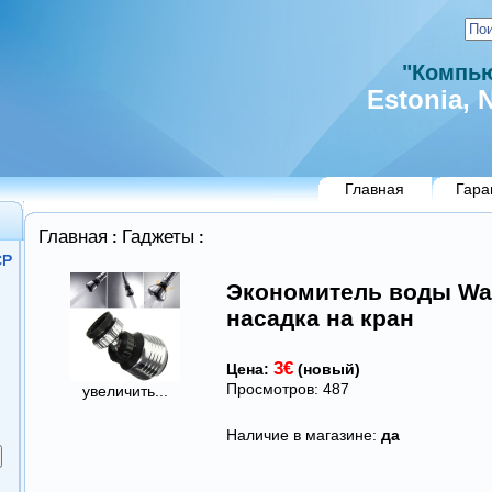
"Компью
Estonia, N
Главная
Гара
Главная
Гаджеты
:
:
СР
Экономитель воды Wat
насадка на кран
3€
Цена:
(новый)
Просмотров: 487
увеличить...
Наличие в магазине:
да